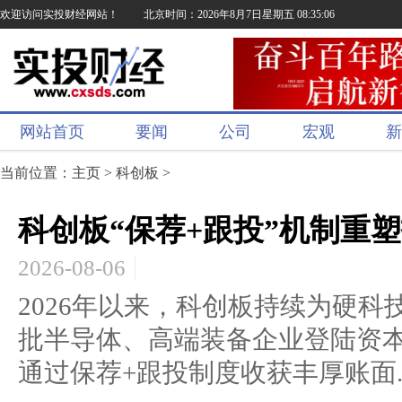
欢迎访问实投财经网站！
北京时间：2026年8月7日星期五 08:35:07
网站首页
要闻
公司
宏观
新
当前位置：
主页
>
科创板
>
科创板“保荐+跟投”机制重
2026-08-06
2026年以来，科创板持续为硬
批半导体、高端装备企业登陆资
通过保荐+跟投制度收获丰厚账面..