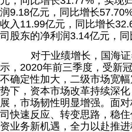
元，同比增长31.77%；实
润9.18亿元，同比增长57.
收入11.99亿元，同比增长32
司股东的净利润3.14亿元，同比
对于业绩增长，国海证券
示，2020年前三季度，受新
不确定性加大，二级市场宽幅
势下，资本市场改革持续深化
展，市场韧性明显增强。面对
司快速反应、转变思路，稳住
资业务新机遇，全力以赴推进