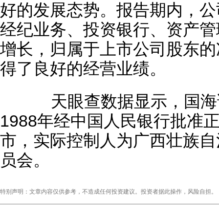
好的发展态势。报告期内，公
经纪业务、投资银行、资产管
增长，归属于上市公司股东的
得了良好的经营业绩。
天眼查数据显示，国海证
1988年经中国人民银行批准正
市，实际控制人为广西壮族自
员会。
特别声明：文章内容仅供参考，不造成任何投资建议。投资者据此操作，风险自担。